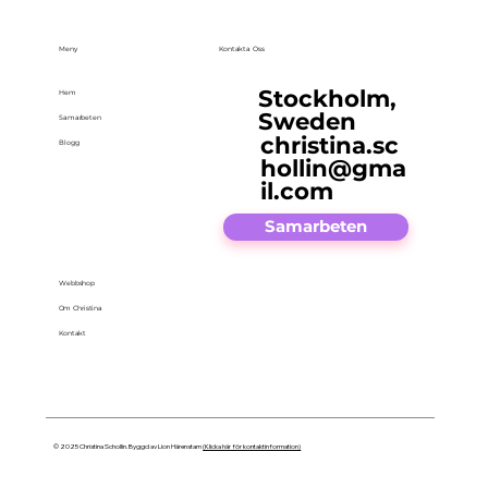
Meny
Kontakta Oss
Stockholm,
Hem
Sweden
Samarbeten
christina.sc
Blogg
hollin@gma
il.com
Samarbeten
Webbshop
Om Christina
Kontakt
© 2025 Christina Schollin. Byggd av Lion Härenstam
(Klicka här för kontaktinformation)