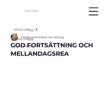
Christina Schollin
Mina inlägg
Christina Schollin
2 min läsning
Mina inlägg
GOD FORTSÄTTNING OCH
Mina Filmer
MELLANDAGSREA