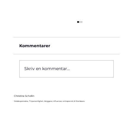
Kommentarer
Käre John, 1964
Skriv en kommentar...
Christina Schollin
Skådespelerska, TV-personlighet, bloggare, influencer, entreprenör, & föreläsare.