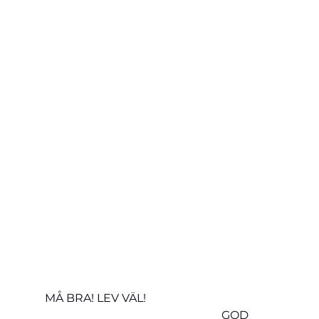
MÅ BRA! LEV VÄL!                                             
                                                              GOD 