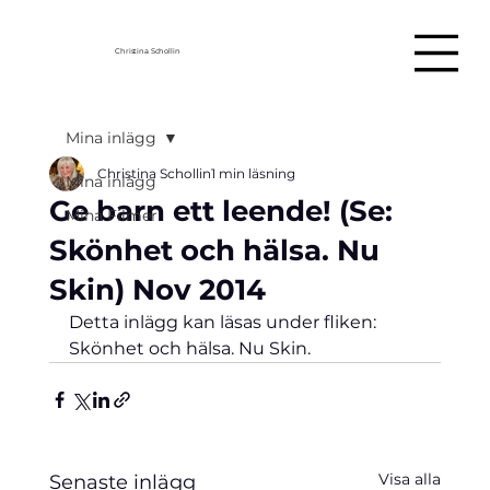
Christina Schollin
Mina inlägg
Christina Schollin
1 min läsning
Mina inlägg
Ge barn ett leende! (Se:
Mina Filmer
Skönhet och hälsa. Nu
Skin) Nov 2014
Detta inlägg kan läsas under fliken: 
Skönhet och hälsa. Nu Skin.
Visa alla
Senaste inlägg