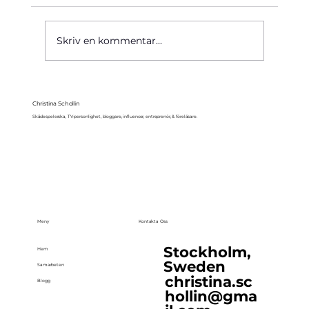
Käre John, 1964
Skriv en kommentar...
Christina Schollin
Skådespelerska, TV-personlighet, bloggare, influencer, entreprenör, & föreläsare.
Meny
Kontakta Oss
Stockholm,
Hem
Sweden
Samarbeten
christina.sc
Blogg
hollin@gma