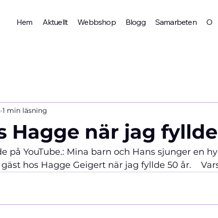
Hem
Aktuellt
Webbshop
Blogg
Samarbeten
Om 
n
1 min läsning
 Hagge när jag fyllde
ade på YouTube.: Mina barn och Hans sjunger en hy
r gäst hos Hagge Geigert när jag fyllde 50 år.    Va