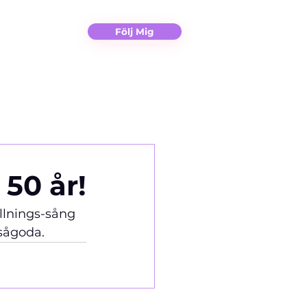
Christina
Kontakt
Följ Mig
 50 år!
llnings-sång 
rsågoda.