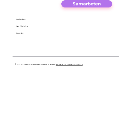
Samarbeten
Webbshop
Om Christina
Kontakt
© 2025 Christina Schollin. Byggd av Lion Härenstam
(Klicka här för kontaktinformation)