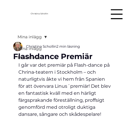
Christina Schollin
Mina inlägg
Christina Schollin
2 min läsning
Mina inlägg
Flashdance Premiär
Mina Filmer
I går var det premiär på Flash-dance på 
Chrina-teatern i Stockholm – och 
naturligtvis åkte vi hem från Spanien 
för att övervara Linus´premiär! Det blev 
en fantastisk kväll med en härligt 
färgsprakande föreställning, proffsigt 
genomförd med otroligt duktiga 
dansare, sångare och skådespelare!