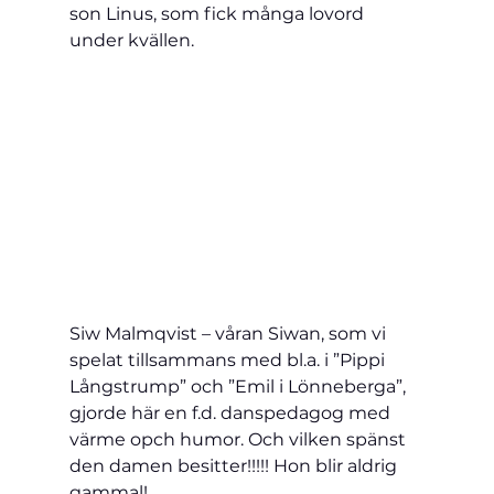
son Linus, som fick många lovord 
under kvällen. 
Siw Malmqvist – våran Siwan, som vi 
spelat tillsammans med bl.a. i ”Pippi 
Långstrump” och ”Emil i Lönneberga”, 
gjorde här en f.d. danspedagog med 
värme opch humor. Och vilken spänst 
den damen besitter!!!!! Hon blir aldrig 
gammal!