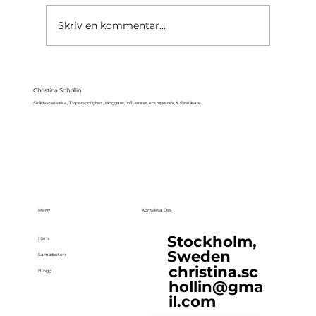
Käre John, 1964
Skriv en kommentar...
Christina Schollin
Skådespelerska, TV-personlighet, bloggare, influencer, entreprenör, & föreläsare.
Meny
Kontakta Oss
Stockholm,
Hem
Sweden
Samarbeten
christina.sc
Blogg
hollin@gma
il.com