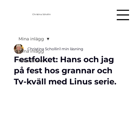
Christina Schollin
Mina inlägg
Christina Schollin
1 min läsning
Mina inlägg
Festfolket: Hans och jag
Mina Filmer
på fest hos grannar och
Tv-kväll med Linus serie.