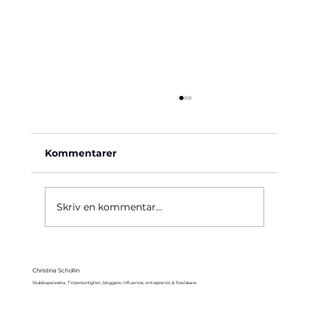
Kommentarer
Käre John, 1964
Skriv en kommentar...
Christina Schollin
Skådespelerska, TV-personlighet, bloggare, influencer, entreprenör, & föreläsare.