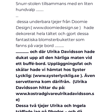
Snurr-stolen tillsammans med en liten 
hundvalp ………
…
 dessa underbara tjejer från Doomie 
Design:( www.doomiedesign.se )   hade 
dekorerat hela tältet och gjort dessa 
fantastiska blomsterbuketter som 
fanns på varje bord ………..
………… och där Ulrika Davidsson hade 
dukat upp all den härliga maten vid 
ett buffé-bord. Uppläggningsfat och 
skålar hade vi hämtat hos Syster 
Lycklig: (www.systerlycklig.se ). Även 
servetterna kom därifrån.  (Ulrika 
Davidsson hittar du på: 
www.kostradgivareulrikadavidsson.s
e)
Dessa två tjejer Ulrika och Ingela 
träffade jag på Rhodos – och då 