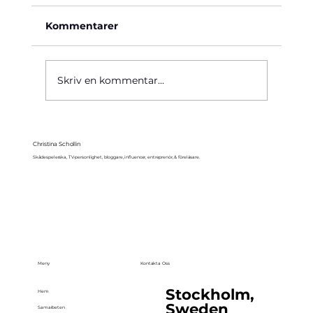
Kommentarer
Käre John, 1964
Skriv en kommentar...
Christina Schollin
Skådespelerska, TV-personlighet, bloggare, influencer, entreprenör, & föreläsare.
Meny
Kontakta Oss
Stockholm,
Hem
Sweden
Samarbeten