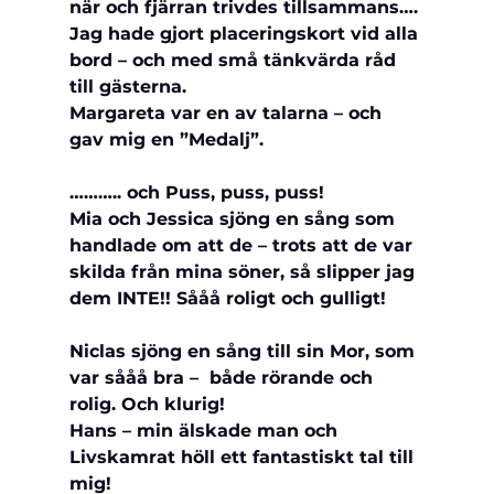
när och fjärran trivdes tillsammans….
Jag hade gjort placeringskort vid alla 
bord – och med små tänkvärda råd 
till gästerna.
Margareta var en av talarna – och 
gav mig en ”Medalj”.
……….. och Puss, puss, puss!
Mia och Jessica sjöng en sång som 
handlade om att de – trots att de var 
skilda från mina söner, så slipper jag 
dem INTE!! Sååå roligt och gulligt! 
Niclas sjöng en sång till sin Mor, som 
var sååå bra –  både rörande och 
rolig. Och klurig!
Hans – min älskade man och 
Livskamrat höll ett fantastiskt tal till 
mig!