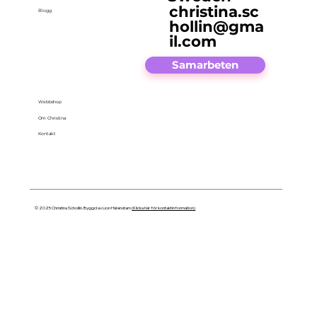
christina.sc
Blogg
hollin@gma
il.com
Samarbeten
Webbshop
Om Christina
Kontakt
© 2025 Christina Schollin. Byggd av Lion Härenstam
(Klicka här för kontaktinformation)