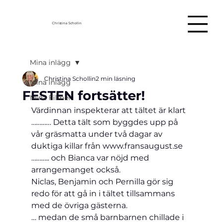
Christina Schollin
Mina inlägg
Christina Schollin
2 min läsning
Mina inlägg
FESTEN fortsätter!
Mina Filmer
Värdinnan inspekterar att tältet är klart 
………… Detta tält som byggdes upp på 
vår gräsmatta under två dagar av 
duktiga killar från www.fransaugust.se 
……….. och Bianca var nöjd med 
arrangemanget också.
Niclas, Benjamin och Pernilla gör sig 
redo för att gå in i tältet tillsammans 
med de övriga gästerna.
… medan de små barnbarnen chillade i 