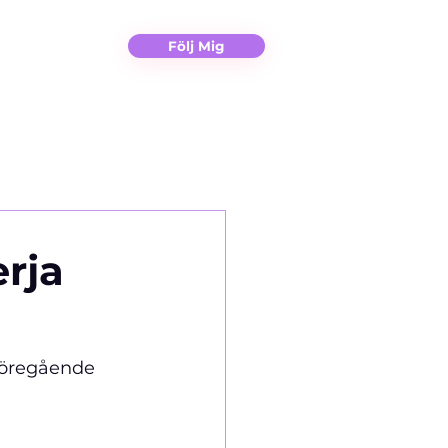
Christina
Kontakt
Följ Mig
erja
 föregående 