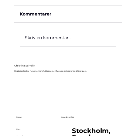
Kommentarer
Käre John, 1964
Skriv en kommentar...
Christina Schollin
Skådespelerska, TV-personlighet, bloggare, influencer, entreprenör, & föreläsare.
Meny
Kontakta Oss
Stockholm,
Hem