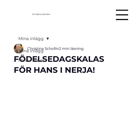
Christina Schollin
Mina inlägg
Christina Schollin
2 min läsning
Mina inlägg
FÖDELSEDAGSKALAS
Mina Filmer
FÖR HANS I NERJA!