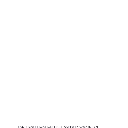
DET VAR EN FULL-LASTAD VAGN VI 