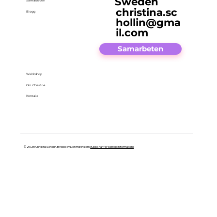
Sweden
Samarbeten
christina.sc
Blogg
hollin@gma
il.com
Samarbeten
Webbshop
Om Christina
Kontakt
© 2025 Christina Schollin. Byggd av Lion Härenstam
(Klicka här för kontaktinformation)