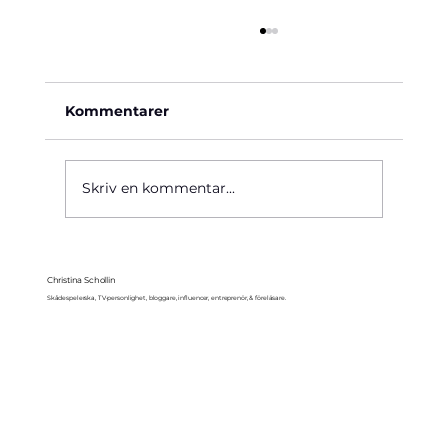
Kommentarer
Käre John, 1964
Skriv en kommentar...
Christina Schollin
Skådespelerska, TV-personlighet, bloggare, influencer, entreprenör, & föreläsare.