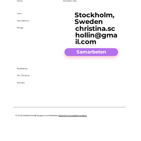
Meny
Kontakta Oss
Stockholm,
Hem
Sweden
Samarbeten
christina.sc
Blogg
hollin@gma
il.com
Samarbeten
Webbshop
Om Christina
Kontakt
© 2025 Christina Schollin. Byggd av Lion Härenstam
(Klicka här för kontaktinformation)