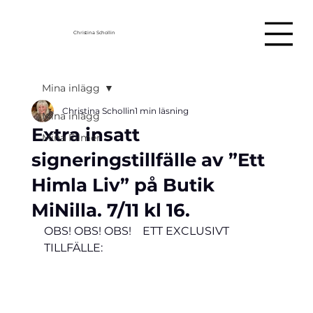
Christina Schollin
Mina inlägg
Christina Schollin
1 min läsning
Mina inlägg
Extra insatt
Mina Filmer
signeringstillfälle av ”Ett
Himla Liv” på Butik
MiNilla. 7/11 kl 16.
OBS! OBS! OBS!    ETT EXCLUSIVT 
TILLFÄLLE: