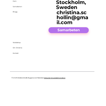
Stockholm,
Hem
Sweden
Samarbeten
christina.sc
Blogg
hollin@gma
il.com
Samarbeten
Webbshop
Om Christina
Kontakt
© 2025 Christina Schollin. Byggd av Lion Härenstam
(Klicka här för kontaktinformation)