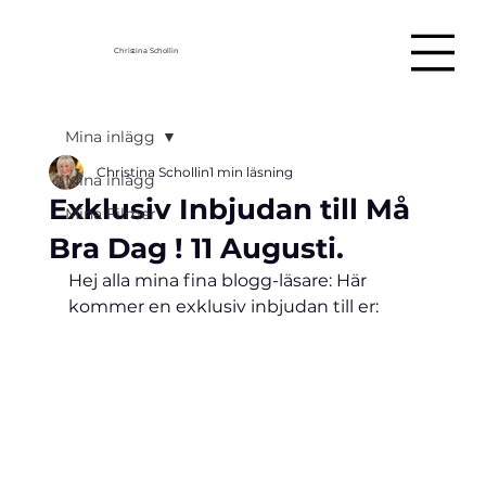
Christina Schollin
Mina inlägg
Christina Schollin
1 min läsning
Mina inlägg
Exklusiv Inbjudan till Må
Mina Filmer
Bra Dag ! 11 Augusti.
Hej alla mina fina blogg-läsare: Här 
kommer en exklusiv inbjudan till er: