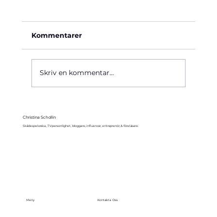
Kommentarer
Käre John, 1964
Skriv en kommentar...
Christina Schollin
Skådespelerska, TV-personlighet, bloggare, influencer, entreprenör, & föreläsare.
Meny
Kontakta Oss