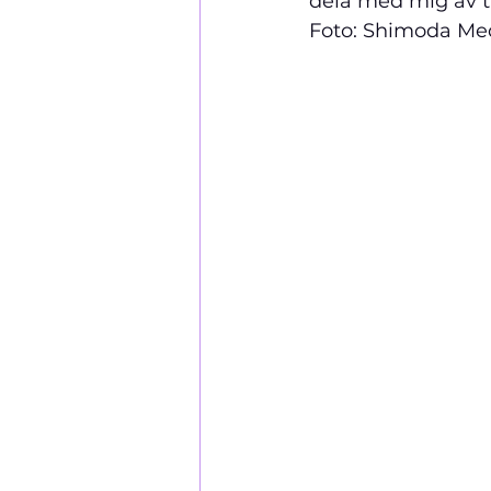
dela med mig av til
Foto: Shimoda Med