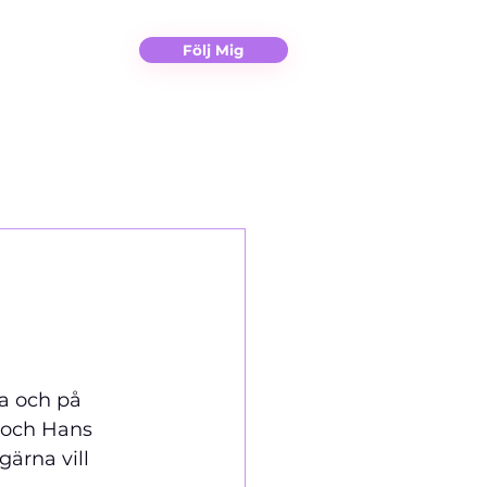
Christina
Kontakt
Följ Mig
a och på 
 och Hans 
ärna vill 