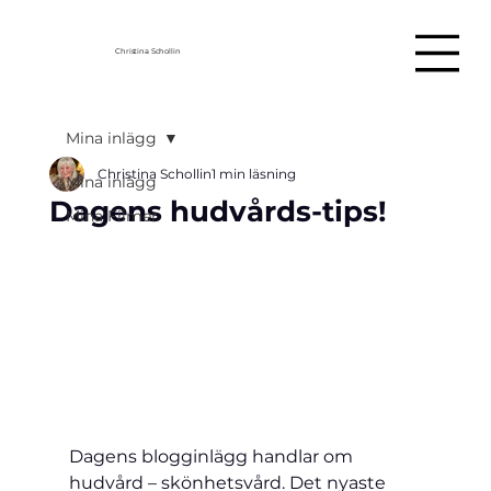
Christina Schollin
Mina inlägg
Christina Schollin
1 min läsning
Mina inlägg
Dagens hudvårds-tips!
Mina Filmer
Dagens blogginlägg handlar om 
hudvård – skönhetsvård. Det nyaste 