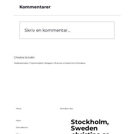
Kommentarer
Käre John, 1964
Skriv en kommentar...
Christina Schollin
Skådespelerska, TV-personlighet, bloggare, influencer, entreprenör, & föreläsare.
Meny
Kontakta Oss
Stockholm,
Hem
Sweden
Samarbeten