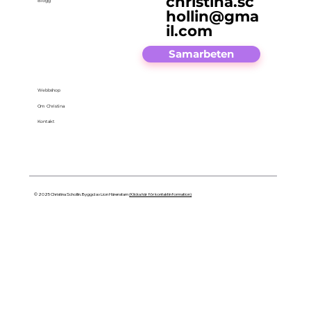
christina.sc
Blogg
hollin@gma
il.com
Samarbeten
Webbshop
Om Christina
Kontakt
© 2025 Christina Schollin. Byggd av Lion Härenstam
(Klicka här för kontaktinformation)