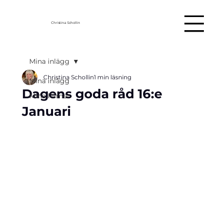
Christina Schollin
Mina inlägg
Christina Schollin
1 min läsning
Mina inlägg
Dagens goda råd 16:e
Mina Filmer
Januari