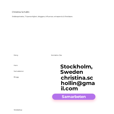
Christina Schollin
Skådespelerska, TV-personlighet, bloggare, influencer, entreprenör, & föreläsare.
Meny
Kontakta Oss
Stockholm,
Hem
Sweden
Samarbeten
christina.sc
Blogg
hollin@gma
il.com
Samarbeten
Webbshop