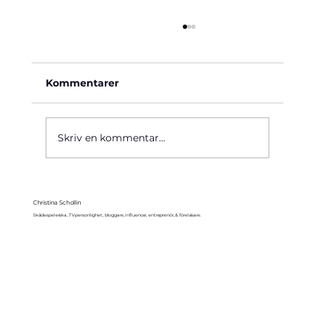
Kommentarer
Käre John, 1964
Skriv en kommentar...
Christina Schollin
Skådespelerska, TV-personlighet, bloggare, influencer, entreprenör, & föreläsare.