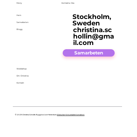
Meny
Kontakta Oss
Stockholm,
Hem
Sweden
Samarbeten
christina.sc
Blogg
hollin@gma
il.com
Samarbeten
Webbshop
Om Christina
Kontakt
© 2025 Christina Schollin. Byggd av Lion Härenstam
(Klicka här för kontaktinformation)