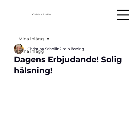
Christina Schollin
Mina inlägg
Christina Schollin
2 min läsning
Mina inlägg
Dagens Erbjudande! Solig
Mina Filmer
hälsning!