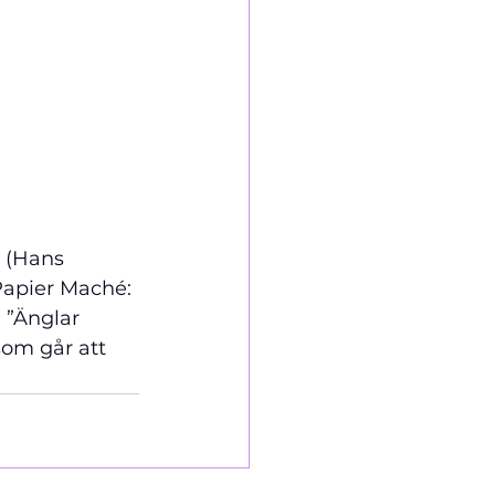
 (Hans 
rta i Papier Maché: 
 ”Änglar 
som går att 