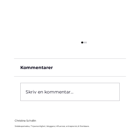
Kommentarer
Käre John, 1964
Skriv en kommentar...
Christina Schollin
Skådespelerska, TV-personlighet, bloggare, influencer, entreprenör, & föreläsare.