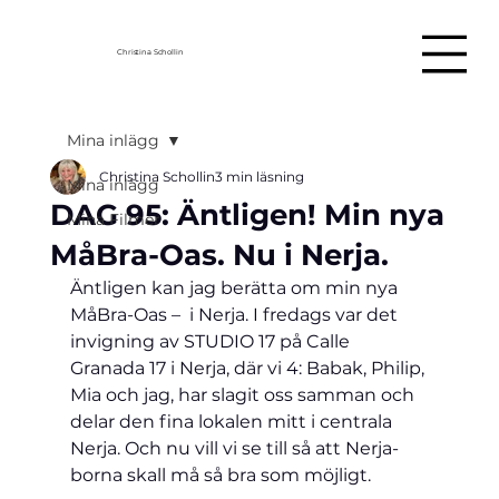
Christina Schollin
Mina inlägg
Christina Schollin
3 min läsning
Mina inlägg
DAG 95: Äntligen! Min nya
Mina Filmer
MåBra-Oas. Nu i Nerja.
Äntligen kan jag berätta om min nya 
MåBra-Oas –  i Nerja. I fredags var det 
invigning av STUDIO 17 på Calle 
Granada 17 i Nerja, där vi 4: Babak, Philip, 
Mia och jag, har slagit oss samman och 
delar den fina lokalen mitt i centrala 
Nerja. Och nu vill vi se till så att Nerja-
borna skall må så bra som möjligt.