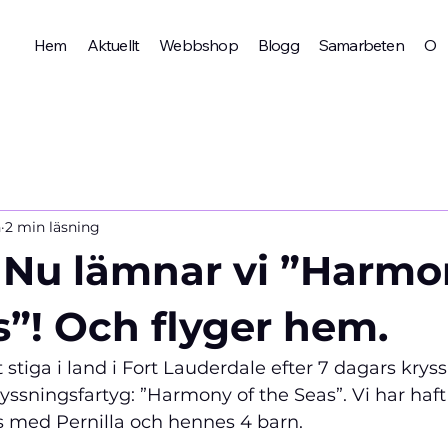
Hem
Aktuellt
Webbshop
Blogg
Samarbeten
Om 
n
2 min läsning
 Nu lämnar vi ”Harmo
s”! Och flyger hem.
t stiga i land i Fort Lauderdale efter 7 dagars kry
ryssningsfartyg: ”Harmony of the Seas”. Vi har haf
 med Pernilla och hennes 4 barn.