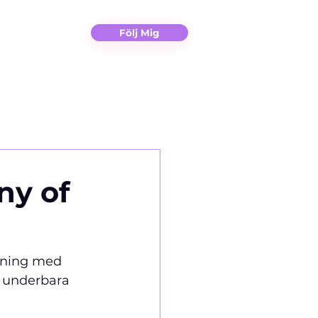
Christina
Kontakt
Följ Mig
ny of
ssning med 
t underbara 