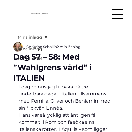
Christina Schollin
Mina inlägg
Christina Schollin
2 min läsning
Mina inlägg
Dag 57 – 58: Med
Mina Filmer
”Wahlgrens värld” i
ITALIEN
I dag minns jag tillbaka på tre 
underbara dagar i Italien tillsammans 
med Pernilla, Oliver och Benjamin med 
sin flickvän Linnéa.
Hans var så lycklig att äntligen få 
komma till Rom och få söka sina 
italienska rötter.  I Aquilla – som ligger 