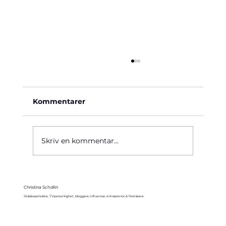
Kommentarer
Käre John, 1964
Skriv en kommentar...
Christina Schollin
Skådespelerska, TV-personlighet, bloggare, influencer, entreprenör, & föreläsare.