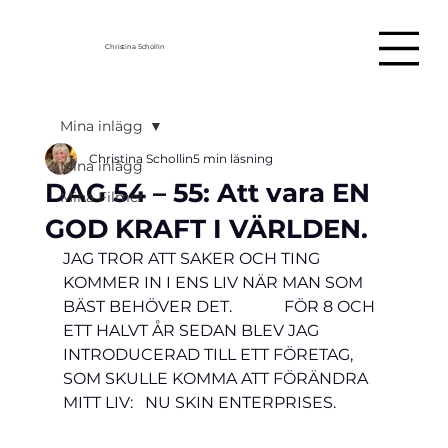
Christina Schollin
Mina inlägg
Christina Schollin
5 min läsning
Mina inlägg
DAG 54 – 55: Att vara EN
Mina Filmer
GOD KRAFT I VÄRLDEN.
JAG TROR ATT SAKER OCH TING 
KOMMER IN I ENS LIV NÄR MAN SOM 
BÄST BEHÖVER DET.             
FÖR 8 OCH 
ETT HALVT ÅR SEDAN BLEV JAG 
INTRODUCERAD TILL ETT FÖRETAG, 
SOM SKULLE KOMMA ATT FÖRÄNDRA 
MITT LIV:   
NU SKIN ENTERPRISES.