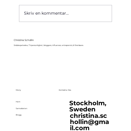
Käre John, 1964
Skriv en kommentar...
Christina Schollin
Skådespelerska, TV-personlighet, bloggare, influencer, entreprenör, & föreläsare.
Meny
Kontakta Oss
Stockholm,
Hem
Sweden
Samarbeten
christina.sc
Blogg
hollin@gma
il.com