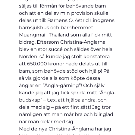
säljas till förmån för behövande barn 
och att en del av min provision skulle 
delas ut till: Barnens Ö, Astrid Lindgrens 
barnsjukhus och barnhemmet 
Muangmai i Thailand som alla fick mitt 
bidrag. Eftersom Christina-Änglarna 
blev en stor succé och såldes över hela 
Norden, så kunde jag stolt konstatera 
att 650.000 kronor hade delats ut till 
barn, som behövde stöd och hjälp! På 
så vis gjorde alla som köpte dessa 
änglar en ”Ängla-gärning”! Och själv 
kände jag att jag fick sprida mitt ”Ängla-
budskap” – t.ex. att hjälpa andra, och 
dela med sig – på ett fint sätt! Jag tror 
nämligen att man mår bra och blir glad 
när man delar med sig.
Med de nya Christina-Änglarna har jag 