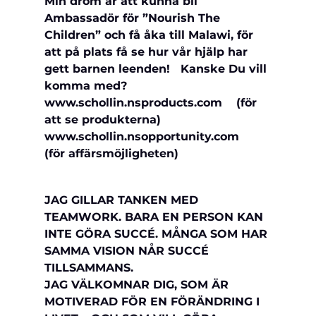
Min dröm är att kunna bli 
Ambassadör för ”Nourish The 
Children” och få åka till Malawi, för 
att på plats få se hur vår hjälp har 
gett barnen leenden!   Kanske Du vill 
komma med?
www.schollin.nsproducts.com    (för 
att se produkterna)
www.schollin.nsopportunity.com   
(för affärsmöjligheten)
JAG GILLAR TANKEN MED 
TEAMWORK. BARA EN PERSON KAN 
INTE GÖRA SUCCÉ. MÅNGA SOM HAR 
SAMMA VISION NÅR SUCCÉ 
TILLSAMMANS.
JAG VÄLKOMNAR DIG, SOM ÄR 
MOTIVERAD FÖR EN FÖRÄNDRING I 