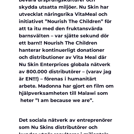
skydda utsatta miljöer. Nu Skin har 
utvecklat näringsrika VitaMeal och 
initiativet ”Nourish The Children” för 
att ta itu med den fruktansvärda 
barnsvälten – var sjätte sekund dör 
ett barn!! Nourish The Children 
hanterar kontinuerligt donationer 
och distributioner av Vita Meal där 
Nu Skin Enterprices globala nätverk 
av 800.000 distributörer – (varav jag 
är EN!!!) – förenas i humanitärt 
arbete. Madonna har gjort en film om 
hjälpverksamheten till Malawi som 
 heter ”I am because we are”.
Det sociala nätverk av entreprenörer 
som Nu Skins distributörer och 