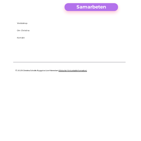
Samarbeten
Webbshop
Om Christina
Kontakt
© 2025 Christina Schollin. Byggd av Lion Härenstam
(Klicka här för kontaktinformation)