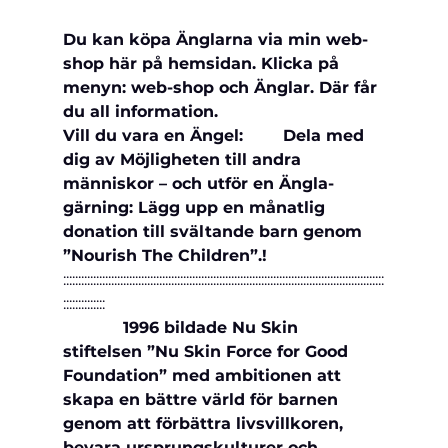
Du kan köpa Änglarna via min web-
shop här på hemsidan. Klicka på 
menyn: web-shop och 
Änglar. Där får 
du all information.
Vill du vara en Ängel:        Dela med 
dig av Möjligheten till andra 
människor – och utför en Ängla-
gärning: Lägg upp en månatlig 
donation till svältande barn genom 
”Nourish The Children”.!
:::::::::::::::::::::::::::::::::::::::::::::::::::::::::::::::::::::::::::::::::::::::::::::::::::::::::::
::::::::::::::
            1996 bildade Nu Skin 
stiftelsen ”Nu Skin Force for Good 
Foundation” med ambitionen att 
skapa en bättre värld för barnen 
genom att förbättra livsvillkoren, 
bevara ursprungskulturer och 