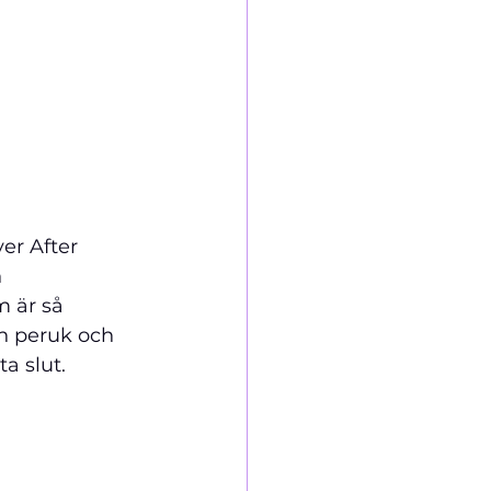
er After 
 
 är så 
ch peruk och 
a slut. 