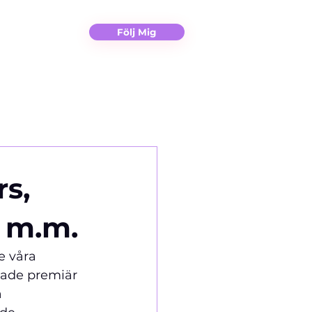
Christina
Kontakt
Följ Mig
rs,
 m.m.
e våra 
hade premiär 
 