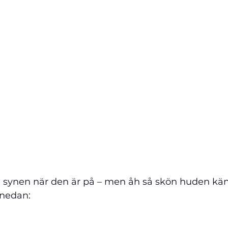
e synen när den är på – men åh så skön huden känd
 nedan: