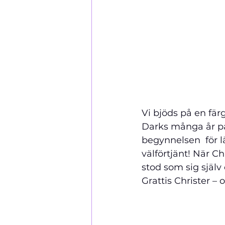
Vi bjöds på en fär
Darks många år på
begynnelsen  för 
välförtjänt! När C
stod som sig själv 
Grattis Christer – 