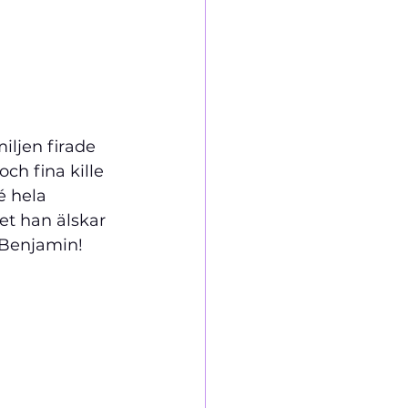
iljen firade 
h fina kille 
é hela 
t han älskar 
, Benjamin!