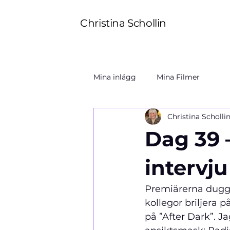
Christina Schollin
Mina inlägg
Mina Filmer
Christina Scholli
Dag 39 
intervj
Premiärerna duggar
kollegor briljera
på ”After Dark”. J