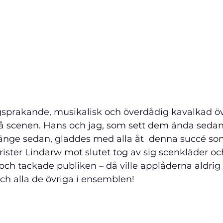
gsprakande, musikalisk och överdådig kavalkad öv
 scenen. Hans och jag, som sett dem ända sedan
länge sedan, gladdes med alla åt  denna succé som
hrister Lindarw mot slutet tog av sig scenkläder o
och tackade publiken – då ville applåderna aldrig t
och alla de övriga i ensemblen!