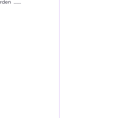
rden  …….