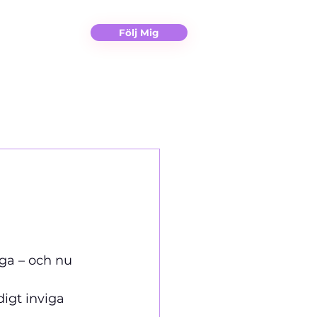
Christina
Kontakt
Följ Mig
aga – och nu 
igt inviga 