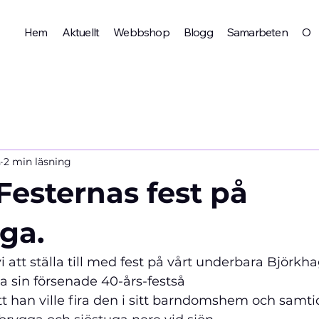
Hem
Aktuellt
Webbshop
Blogg
Samarbeten
Om 
n
2 min läsning
Festernas fest på
ga.
 vi att ställa till med fest på vårt underbara Björkh
ra sin försenade 40-års-fest
så 
att han ville fira den i sitt barndomshem och samtid