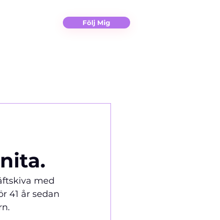
Christina
Kontakt
Följ Mig
d
nita.
räftskiva med 
ör 41 år sedan 
rn.