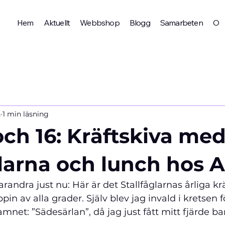
Hem
Aktuellt
Webbshop
Blogg
Samarbeten
Om 
n
1 min läsning
och 16: Kräftskiva me
glarna och lunch hos A
arandra just nu: Här är det Stallfåglarnas årliga k
pin av alla grader. Själv blev jag invald i kretsen f
 namnet: ”Sädesärlan”, då jag just fått mitt fjärde ba