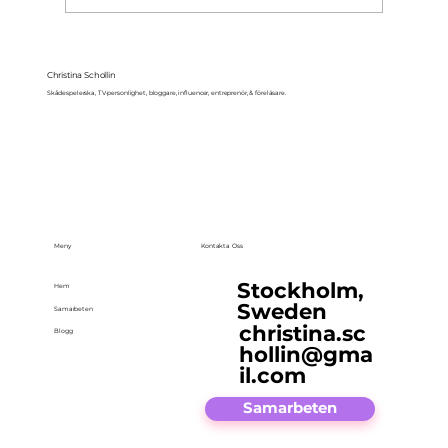
Christina Schollin
Skådespelerska, TV-personlighet, bloggare, influencer, entreprenör, & föreläsare.
Meny
Kontakta Oss
Stockholm,
Hem
Sweden
Samarbeten
christina.sc
Blogg
hollin@gma
il.com
Samarbeten