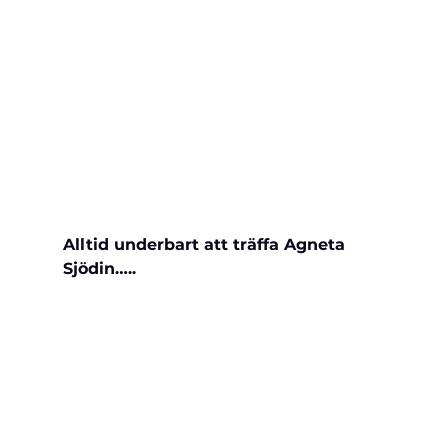
Alltid underbart att träffa Agneta 
Sjödin…..