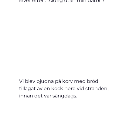
lever efter : ”Aldrig utan min dator”!
Vi
 blev bjudna på korv med bröd 
tillagat av en kock nere vid stranden, 
innan det var sängdags.