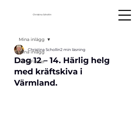
Christina Schollin
Mina inlägg
Christina Schollin
2 min läsning
Mina inlägg
Dag 12 – 14. Härlig helg
Mina Filmer
med kräftskiva i
Värmland.