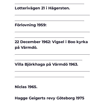
_____________________________________
Lotterivägen 21 i Hägersten.
________________________________________
_____________________________________
Förlovning 1959:
________________________________________
_____________________________________
22 December 1962: Vigsel i Boo kyrka 
på Värmdö.
________________________________________
____________________________________
Villa Björkhaga på Värmdö 1963.
________________________________________
_____________________________________ 
Niclas 1965.
Hagge Geigerts revy Göteborg 1975