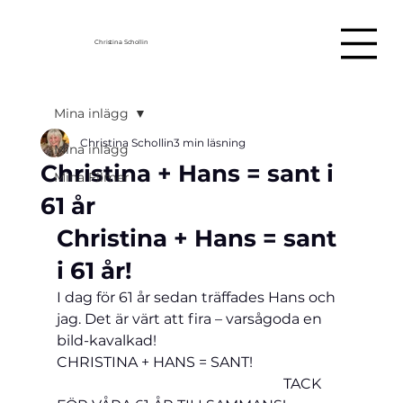
Christina Schollin
Mina inlägg
Christina Schollin
3 min läsning
Mina inlägg
Christina + Hans = sant i
Mina Filmer
61 år
Christina + Hans = sant 
i 61 år!
I dag för 61 år sedan träffades Hans och 
jag. Det är värt att fira – varsågoda en 
bild-kavalkad!
CHRISTINA + HANS = SANT!                         
                                                               TACK 