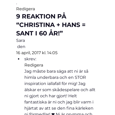
. 
Redigera
9 REAKTION PÅ 
“CHRISTINA + HANS = 
SANT I 60 ÅR!”
Sara
 den 
16 april, 2017 kl. 14:05
skrev:
Redigera
Jag måste bara säga att ni är så 
himla underbara och en STOR 
inspiration iallafall för mig! Jag 
älskar er som skådespelare och allt 
ni gjort och har gjort! Helt 
fantastiska är ni och jag blir varm i 
hjärtat av att se den fina kärleken 
ni förmedlar! ❤ Ni är grymma och 