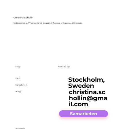
Christina Schollin
Skådespelerska, TV-personlighet, bloggare, influencer, entreprenör, & föreläsare.
Meny
Kontakta Oss
Stockholm,
Hem
Sweden
Samarbeten
christina.sc
Blogg
hollin@gma
il.com
Samarbeten
Webbshop