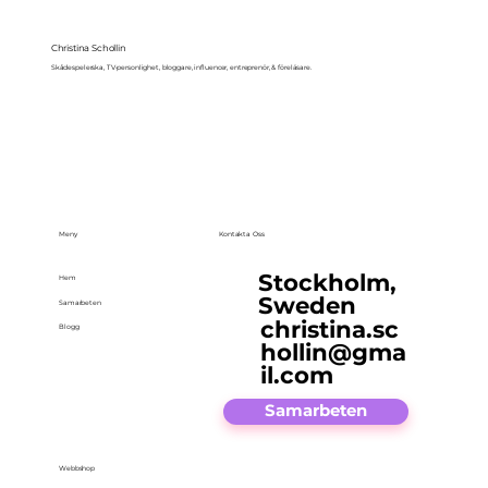
Christina Schollin
Skådespelerska, TV-personlighet, bloggare, influencer, entreprenör, & föreläsare.
Meny
Kontakta Oss
Stockholm,
Hem
Sweden
Samarbeten
christina.sc
Blogg
hollin@gma
il.com
Samarbeten
Webbshop