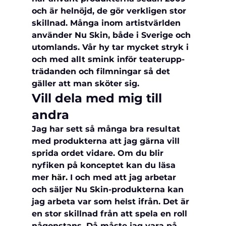
och är helnöjd, de gör verkligen stor 
skillnad. Många inom artistvärlden 
använder Nu Skin, både i Sverige och 
utomlands. Vår hy tar mycket stryk i 
och med allt smink inför teaterupp-
trädanden och filmningar så det 
gäller att man sköter sig.
Vill dela med mig till 
andra
Jag har sett så många bra resultat 
med produkterna att jag gärna vill 
sprida ordet vidare. Om du blir 
nyfiken på konceptet kan du läsa 
mer 
här.
 I och med att jag arbetar 
och säljer Nu Skin-produkterna kan 
jag arbeta var som helst ifrån. Det är 
en stor skillnad från att spela en roll 
någonstans. Då måste jag vara på 