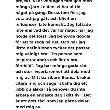
projekt. Vi är verkligen familjen med 
många järn i elden, vi har alltid 
något på gång. Dessutom fick jag 
veta att jag gått och blivit en 
influencer! Lite komiskt. Jag fattade 
inte ens vad det var för något när jag 
hörde det först. Jag behövde googla 
för att ta reda på det. Och när jag 
läste definitionen tycker det passar 
mig väldigt bra: ”En person som 
inspirerar andra och är en bra 
förebild”. Jag har många goda råd 
och stor livserfarenhet att dela med 
mig av. Mitt barnbarn Bianca brukar 
citera mig och säga ”skaffa dig ett 
jobb du älskar så behöver du inte 
arbeta en endaste dag i ditt liv”. Det 
är ett gott råd  som jag gärna delar 
med mig av.