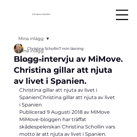
Christina Schollin
Mina inlägg
Christina Schollin
7 min läsning
Mina inlägg
Blogg-intervju av MiMove.
Mina Filmer
Christina gillar att njuta
av livet i Spanien.
Christina gillar att njuta av livet i 
Spanien
Christina gillar att njuta av livet 
i Spanien
Publicerad 9 Augusti 2018 av 
MiMove
MiMove-bloggen har träffat 
skådespelerskan Christina Schollin vars 
motto är att njuta av livet i Spanien. 