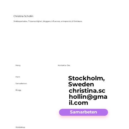
Christina Schollin
Skådespelerska, TV-personlighet, bloggare, influencer, entreprenör, & föreläsare.
Meny
Kontakta Oss
Stockholm,
Hem
Sweden
Samarbeten
christina.sc
Blogg
hollin@gma
il.com
Samarbeten
Webbshop