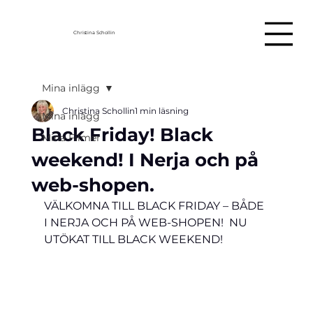
Christina Schollin
Mina inlägg
Christina Schollin
1 min läsning
Mina inlägg
Black Friday! Black
Mina Filmer
weekend! I Nerja och på
web-shopen.
VÄLKOMNA TILL BLACK FRIDAY – BÅDE 
I NERJA OCH PÅ WEB-SHOPEN!  NU 
UTÖKAT TILL BLACK WEEKEND!