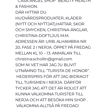
 ”CASA ANGEL SHOP” BEAUTY HEALTH 
& FASHION. 
DÄR HITTAR DU 
HUDVÅRDSPRODUKTER, KLÄDER 
(NYTT OCH NYTTJAT),HATTAR, SKOR 
OCH SMYCKEN, CHRISTINA-ÄNGLAR, 
CHRISTINA-DOFTLJUS M.M. 
ADRESSEN ÄR: URB. ALHAMBRA NR 
20, FASE 2 I NERJA. ÖPPET PÅ FREDAG 
MELLAN KL 10 – 13. ANMÄLAN TILL 
christina.schollin@gmail.com   
SOM NI VET HAR JAG JU BLIVIT 
UTNÄMND TILL ”TURISTA DE HONOR”. 
 HEDERSPRIS FÖR ATT JAG BIDRAGIT 
TILL TURISMEN I NERJA. DÄRFÖR 
TYCKER JAG ATT DET ÄR ROLIGT ATT 
KUNNA VÄLKOMNA TURISTER TILL 
NERJA OCH ATT BESÖKA MIN SHOP . 
 VÄLKOMNA ALLTSÅ PÅ FREDAG!