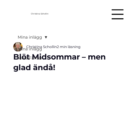
Christina Schollin
Mina inlägg
Christina Schollin
2 min läsning
Mina inlägg
Blöt Midsommar – men
Mina Filmer
glad ändå!