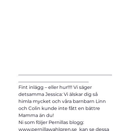
________________________________________
______________________________
Fint inlägg – eller hur!!!! Vi säger 
detsamma Jessica: Vi älskar dig så 
himla mycket och våra barnbarn Linn 
och Colin kunde inte fått en bättre 
Mamma än du!
Ni som följer Pernillas blogg: 
www.pernillawahlgren.se  kan se dessa 