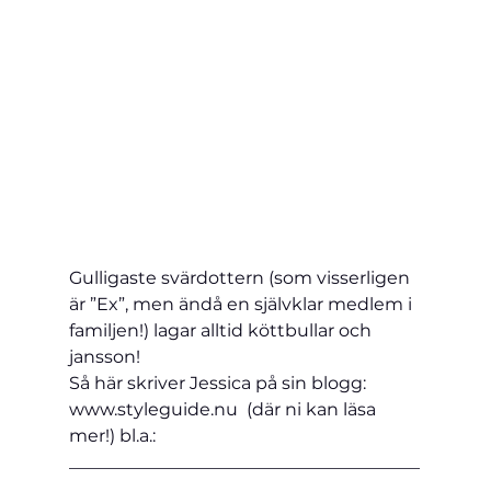
Gulligaste svärdottern (som visserligen 
är ”Ex”, men ändå en självklar medlem i 
familjen!) lagar alltid köttbullar och 
jansson!
Så här skriver Jessica på sin blogg: 
www.styleguide.nu  (där ni kan läsa 
mer!) bl.a.:
________________________________________
_________________________