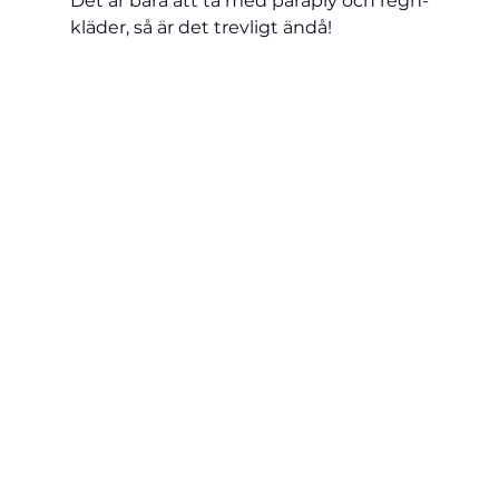
Det är bara att ta med paraply och regn-
kläder, så är det trevligt ändå!