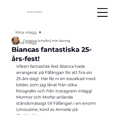
Christina Schollin
Mina inlägg
Christina Schollin
2 min läsning
Mina inlägg
Biancas fantastiska 25-
Mina Filmer
års-fest!
Vilken fantastisk fest Bianca hade 
arrangerat på Fåfängan för att fira sin 
25-års-dag!  Här får ni en kavalkad med 
bilder, som jag lånat från olika 
fotografer och från Instagram-inlägg!
Mormor och Morfar anlände 
ståndsmässigt till Fåfängan i en enorm 
Limousine, körd av Annelie på 