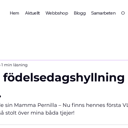
Hem
Aktuellt
Webbshop
Blogg
Samarbeten
Om 
n
1 min läsning
 födelsedagshyllning t
.
e sin Mamma Pernilla – Nu finns hennes första 
så stolt över mina båda tjejer!