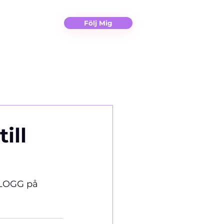
Christina
Kontakt
Följ Mig
ill
VLOGG på 