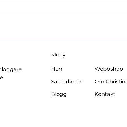
Käre John, 1964
Brö
Meny
Webbshop
Hem
bloggare,
e.
Om Christin
Samarbeten
Kontakt
Blogg