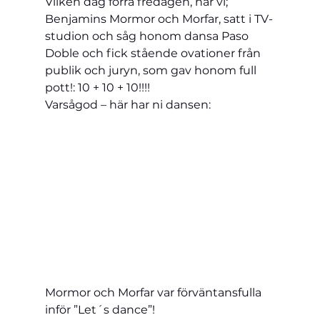
Vilken dag förra fredagen, när vi; 
Benjamins Mormor och Morfar, satt i TV-
studion och såg honom dansa Paso 
Doble och fick stående ovationer från 
publik och juryn, som gav honom full 
pott!: 10 + 10 + 10!!!!
Varsågod – här har ni dansen:
Mormor och Morfar var förväntansfulla 
inför ”Let´s dance”!