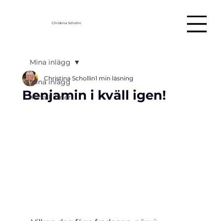
Christina Schollin
Mina inlägg
Christina Schollin
1 min läsning
Mina inlägg
Benjamin i kväll igen!
Mina Filmer