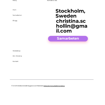
Meny
Kontakta Oss
Stockholm,
Hem
Sweden
Samarbeten
christina.sc
Blogg
hollin@gma
il.com
Samarbeten
Webbshop
Om Christina
Kontakt
© 2025 Christina Schollin. Byggd av Lion Härenstam
(Klicka här för kontaktinformation)