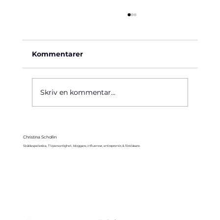
Kommentarer
Käre John, 1964
Skriv en kommentar...
Christina Schollin
Skådespelerska, TV-personlighet, bloggare, influencer, entreprenör, & föreläsare.