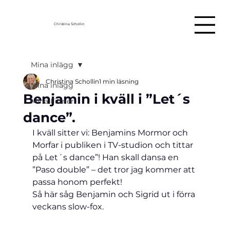
Christina Schollin
Mina inlägg
Christina Schollin
1 min läsning
Mina inlägg
Benjamin i kväll i ”Let´s
Mina Filmer
dance”.
I kväll sitter vi: Benjamins Mormor och 
Morfar i publiken i TV-studion och tittar 
på Let´s dance”! Han skall dansa en 
”Paso double” – det tror jag kommer att 
passa honom perfekt!
Så här såg Benjamin och Sigrid ut i förra 
veckans slow-fox.