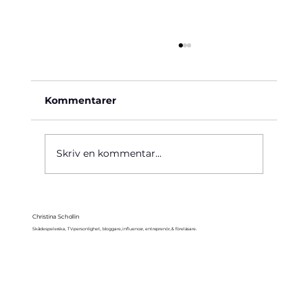
Kommentarer
Käre John, 1964
Skriv en kommentar...
Christina Schollin
Skådespelerska, TV-personlighet, bloggare, influencer, entreprenör, & föreläsare.