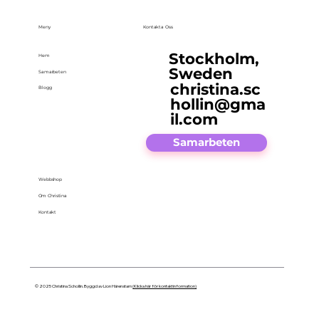
Meny
Kontakta Oss
Stockholm,
Hem
Sweden
Samarbeten
christina.sc
Blogg
hollin@gma
il.com
Samarbeten
Webbshop
Om Christina
Kontakt
© 2025 Christina Schollin. Byggd av Lion Härenstam
(Klicka här för kontaktinformation)