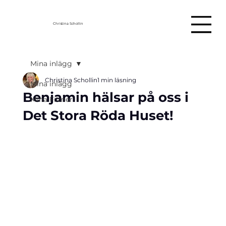
Christina Schollin
Mina inlägg
Christina Schollin
1 min läsning
Mina inlägg
Benjamin hälsar på oss i
Mina Filmer
Det Stora Röda Huset!