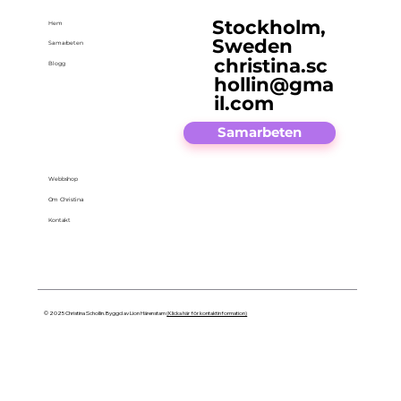
Stockholm,
Hem
Sweden
Samarbeten
christina.sc
Blogg
hollin@gma
il.com
Samarbeten
Webbshop
Om Christina
Kontakt
© 2025 Christina Schollin. Byggd av Lion Härenstam
(Klicka här för kontaktinformation)