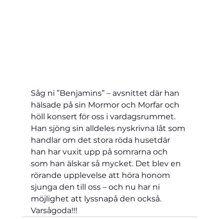
Såg ni ”Benjamins” – avsnittet där han 
hälsade på sin Mormor och Morfar och 
höll konsert för oss i vardagsrummet. 
Han sjöng sin alldeles nyskrivna låt som 
handlar om det stora röda huset
där 
han har vuxit upp på somrarna och 
som han älskar så mycket. Det blev en 
rörande upplevelse att höra honom 
sjunga den till oss 
–
 och nu har ni 
möjlighet att lyssna
på den också
. 
Varsågoda
!!!