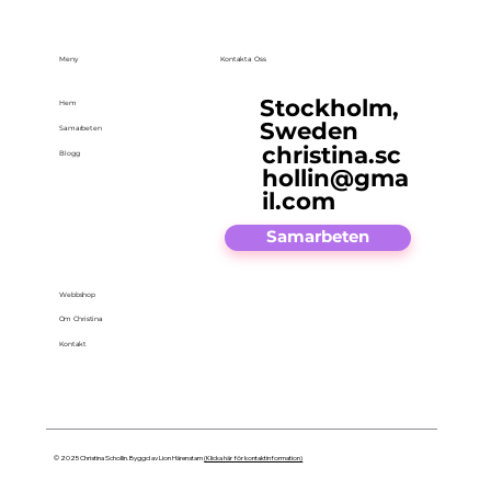
Meny
Kontakta Oss
Stockholm,
Hem
Sweden
Samarbeten
christina.sc
Blogg
hollin@gma
il.com
Samarbeten
Webbshop
Om Christina
Kontakt
© 2025 Christina Schollin. Byggd av Lion Härenstam
(Klicka här för kontaktinformation)