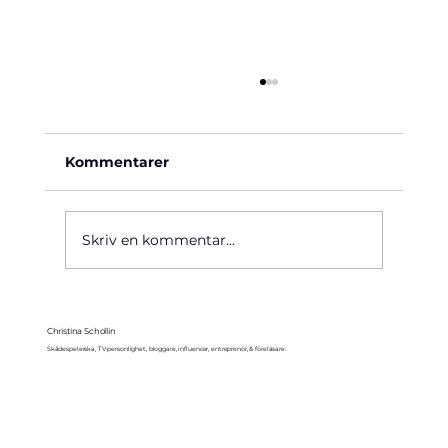
Kommentarer
Käre John, 1964
Skriv en kommentar...
Christina Schollin
Skådespelerska, TV-personlighet, bloggare, influencer, entreprenör, & föreläsare.