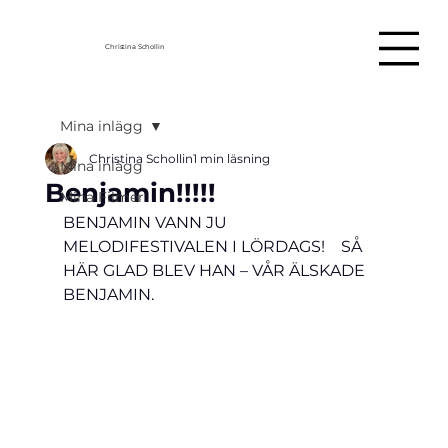
Christina Schollin
Mina inlägg
Christina Schollin
1 min läsning
Mina inlägg
Benjamin!!!!!
Mina Filmer
BENJAMIN VANN JU 
MELODIFESTIVALEN I LÖRDAGS!    SÅ 
HÄR GLAD BLEV HAN – VÅR ÄLSKADE 
BENJAMIN.