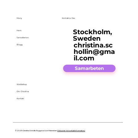
Meny
Kontakta Oss
Stockholm,
Hem
Sweden
Samarbeten
christina.sc
Blogg
hollin@gma
il.com
Samarbeten
Webbshop
Om Christina
Kontakt
© 2025 Christina Schollin. Byggd av Lion Härenstam
(Klicka här för kontaktinformation)