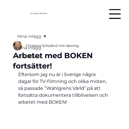
Christina Schollin
Mina inlägg
Christina Schollin
2 min läsning
Mina inlägg
Arbetet med BOKEN
Mina Filmer
fortsätter!
Eftersom jag nu är i Sverige några 
dagar för TV-filmning och olika möten, 
så passade ”Wahlgrens Värld” på att 
fortsätta dokumentera tillblivelsen och 
arbetet med BOKEN!