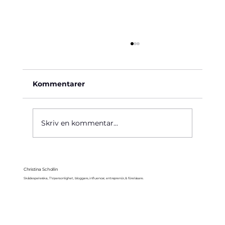
Kommentarer
Käre John, 1964
Skriv en kommentar...
Christina Schollin
Skådespelerska, TV-personlighet, bloggare, influencer, entreprenör, & föreläsare.