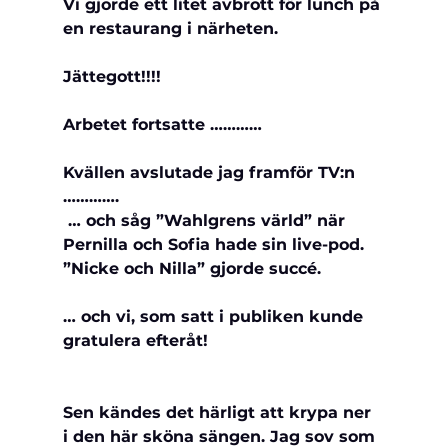
Vi gjorde ett litet avbrott för lunch på 
en restaurang i närheten.
Jättegott!!!!
Arbetet fortsatte …………
Kvällen avslutade jag framför TV:n 
………….
 … och såg ”Wahlgrens värld” när 
Pernilla och Sofia hade sin live-pod. 
”Nicke och Nilla” gjorde succé.
… och vi, som satt i publiken kunde 
gratulera efteråt!
Sen kändes det härligt att krypa ner 
i den här sköna sängen. Jag sov som 