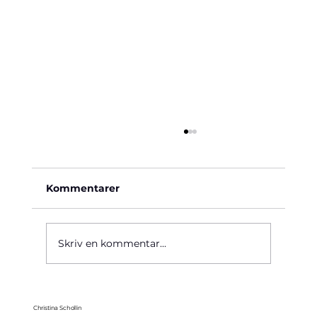
Kommentarer
Käre John, 1964
Skriv en kommentar...
Christina Schollin