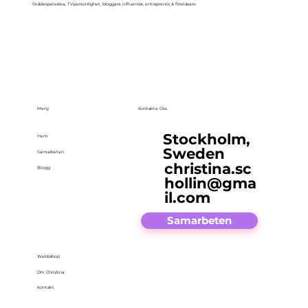
Skådespelerska, TV-personlighet, bloggare, influencer, entreprenör, & föreläsare.
Meny
Kontakta Oss
Stockholm,
Hem
Sweden
Samarbeten
christina.sc
Blogg
hollin@gma
il.com
Samarbeten
Webbshop
Om Christina
Kontakt