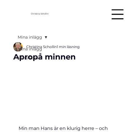
Christina Schollin
Mina inlägg
Christina Schollin
1 min läsning
Mina inlägg
Apropå minnen
Mina Filmer
Min man Hans är en klurig herre – och 