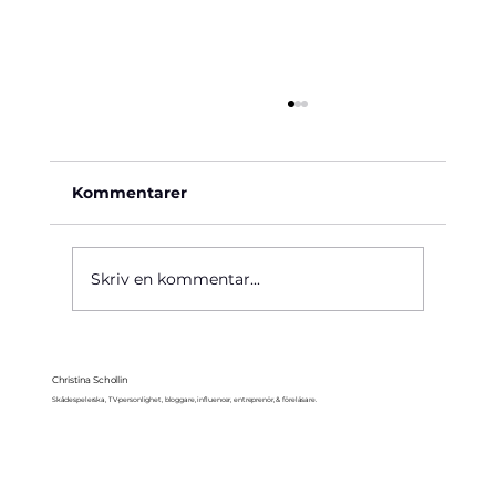
Kommentarer
Käre John, 1964
Skriv en kommentar...
Christina Schollin
Skådespelerska, TV-personlighet, bloggare, influencer, entreprenör, & föreläsare.