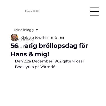
Christina Schollin
Mina inlägg
Christina Schollin
1 min läsning
Mina inlägg
56 – årig bröllopsdag för
Mina Filmer
Hans & mig!
Den 22:a December 1962 gifte vi oss i 
Boo kyrka på Värmdö.