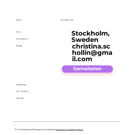
Meny
Kontakta Oss
Stockholm,
Hem
Sweden
Samarbeten
christina.sc
Blogg
hollin@gma
il.com
Samarbeten
Webbshop
Om Christina
Kontakt
© 2025 Christina Schollin. Byggd av Lion Härenstam
(Klicka här för kontaktinformation)