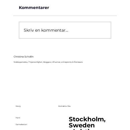
Kommentarer
Käre John, 1964
Skriv en kommentar...
Christina Schollin
Skådespelerska, TV-personlighet, bloggare, influencer, entreprenör, & föreläsare.
Meny
Kontakta Oss
Stockholm,
Hem
Sweden
Samarbeten