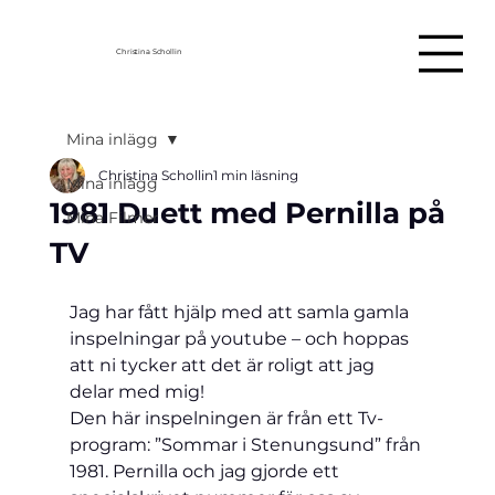
Christina Schollin
Mina inlägg
Christina Schollin
1 min läsning
Mina inlägg
1981 Duett med Pernilla på
Mina Filmer
TV
Jag har fått hjälp med att samla gamla 
inspelningar på youtube – och hoppas 
att ni tycker att det är roligt att jag 
delar med mig!
Den här inspelningen är från ett Tv-
program: ”Sommar i Stenungsund” från 
1981. Pernilla och jag gjorde ett 