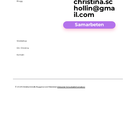
christina.sc
Blogg
hollin@gma
il.com
Samarbeten
Webbshop
Om Christina
Kontakt
© 2025 Christina Schollin. Byggd av Lion Härenstam
(Klicka här för kontaktinformation)