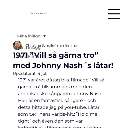
Christina Schollin
Mina inlägg
Christina Schollin
1 min läsning
Mina inlägg
1971 ”Vill så gärna tro”
Mina Filmer
med Johnny Nash´s låtar!
Uppdaterat:
4 juli
1971 var året då jag bl.a. filmade ”Vill så 
gärna tro” tillsammans med den 
amerikanske sångaren Johnny Nash. 
Han är en fantastisk sångare – och 
detta hittade jag på you-tube. Låtar, 
som t.ex. hans världs-hit.: ”Hold me 
tight” och även den som var 
ledmotivet i filmen och som vi sjöng 