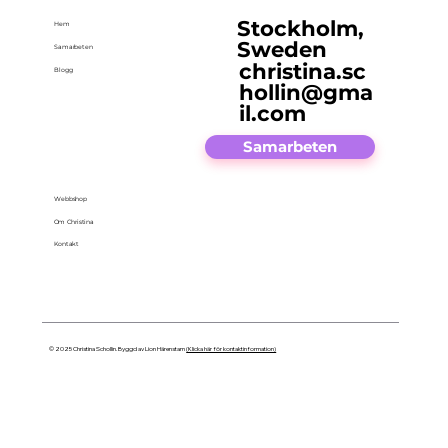
Stockholm,
Hem
Sweden
Samarbeten
christina.sc
Blogg
hollin@gma
il.com
Samarbeten
Webbshop
Om Christina
Kontakt
© 2025 Christina Schollin. Byggd av Lion Härenstam
(Klicka här för kontaktinformation)