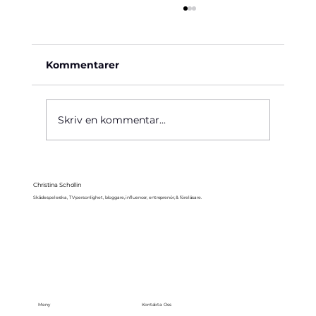
Kommentarer
Bröllopsbesväg 1964
Skriv en kommentar...
Christina Schollin
Skådespelerska, TV-personlighet, bloggare, influencer, entreprenör, & föreläsare.
Meny
Kontakta Oss