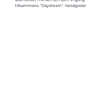
tillsammans: ”Daydream”. Varsågoda!: