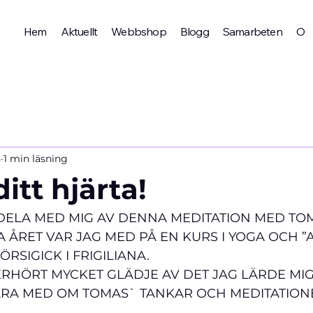
Hem
Aktuellt
Webbshop
Blogg
Samarbeten
Om 
n
1 min läsning
itt hjärta!
 DELA MED MIG AV DENNA MEDITATION MED TO
 ÅRET VAR JAG MED PÅ EN KURS I YOGA OCH ”A
RSIGICK I FRIGILIANA.
RHÖRT MYCKET GLÄDJE AV DET JAG LÄRDE MIG
ARA MED OM TOMAS` TANKAR OCH MEDITATION