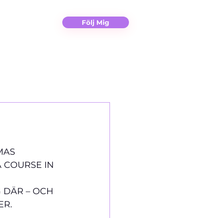
Christina
Kontakt
Följ Mig
MAS 
 COURSE IN 
 DÄR – OCH 
ER.