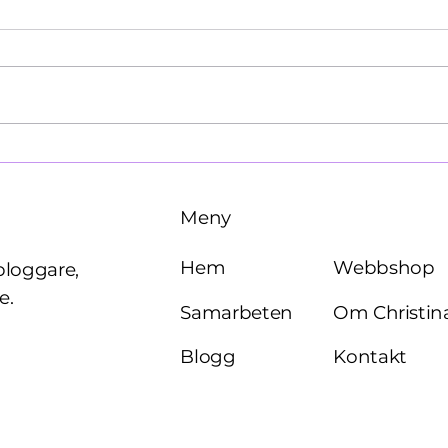
Käre John, 1964
Brö
Meny
Webbshop
Hem
bloggare,
e.
Om Christin
Samarbeten
Kontakt
Blogg