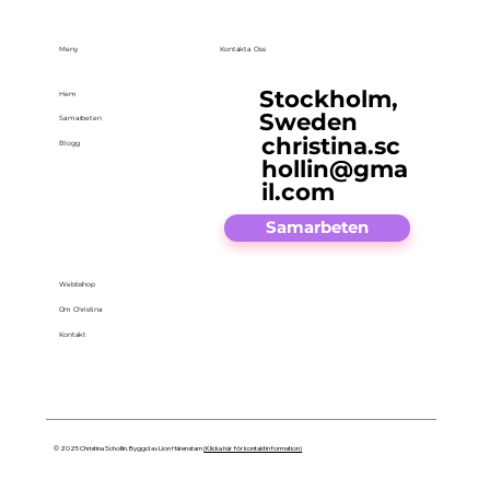
Meny
Kontakta Oss
Stockholm,
Hem
Sweden
Samarbeten
christina.sc
Blogg
hollin@gma
il.com
Samarbeten
Webbshop
Om Christina
Kontakt
© 2025 Christina Schollin. Byggd av Lion Härenstam
(Klicka här för kontaktinformation)