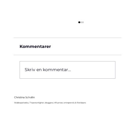
Kommentarer
Käre John, 1964
Skriv en kommentar...
Christina Schollin
Skådespelerska, TV-personlighet, bloggare, influencer, entreprenör, & föreläsare.