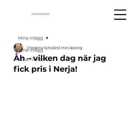
Christina Schollin
Mina inlägg
Christina Schollin
3 min läsning
Mina inlägg
Åh – vilken dag när jag
Mina Filmer
fick pris i Nerja!