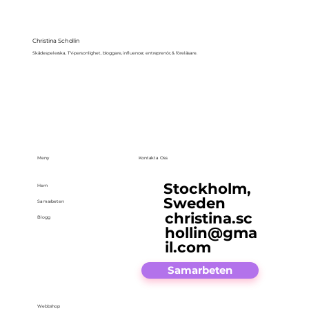
Christina Schollin
Skådespelerska, TV-personlighet, bloggare, influencer, entreprenör, & föreläsare.
Meny
Kontakta Oss
Stockholm,
Hem
Sweden
Samarbeten
christina.sc
Blogg
hollin@gma
il.com
Samarbeten
Webbshop