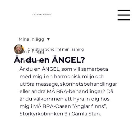
Christina Schollin
Mina inlägg
Christina Schollin
1 min läsning
Mina inlägg
Är du en ÄNGEL?
Mina Filmer
Är du en ÄNGEL, som vill samarbeta 
med mig i en harmonisk miljö och 
utföra massage, skönhetsbehandlingar 
eller andra MÅ BRA-behandlingar? Då 
är du välkommen att hyra in dig hos 
mig i MÅ BRA-Oasen ”Änglar finns”, 
Storkyrkobrinken 9 i Gamla Stan.