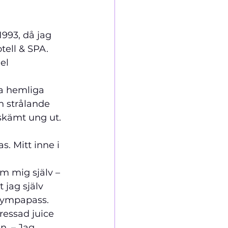
               
1993, då jag 
ell & SPA.     
el 
                   
ka hemliga 
h strålande 
förskämt ung ut. 
                   
 Oas. Mitt inne i 
               
d om mig själv – 
 jag själv 
gympapass. 
ressad juice 
n. – Jag 