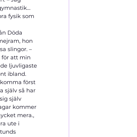
 gymnastik… 
bra fysik som 
 
rån Döda 
 mejram, hon 
 slingor. –   
gt för att min 
de ljuvligaste 
nt ibland. 
n komma först 
 själv så har 
ig själv 
 dagar kommer 
ycket mera., 
ra ute i 
stunds 