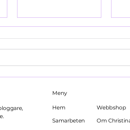
Käre John, 1964
Brö
Meny
Webbshop
Hem
bloggare,
e.
Om Christin
Samarbeten