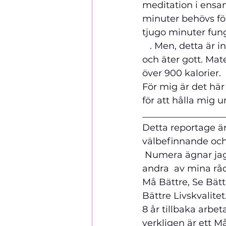
meditation i ensam
minuter behövs fö
tjugo minuter fungera 
   . Men, detta är 
och äter gott. Mat
över 900 kalorier.
För mig är det här 
för att hålla mig u
__________________
Detta reportage är 
välbefinnande och att M
 Numera ägnar jag
andra  av mina råd ang.
Må Bättre, Se Bätt
Bättre Livskvalitet.        
8 år tillbaka arbe
verkligen är ett M