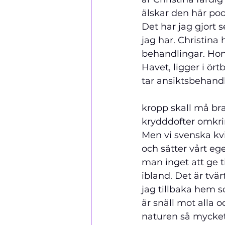
älskar den här poo
Det har jag gjort 
jag har. Christina 
behandlingar. Hon
Havet, ligger i ör
tar ansiktsbehandl
                       
kropp skall må bra
krydddofter omkrin
Men vi svenska kvi
och sätter vårt eg
man inget att ge ti
ibland. Det är tvä
jag tillbaka hem 
är snäll mot alla o
naturen så mycket 