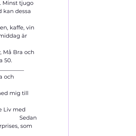
 Minst tjugo 
d kan dessa 
                  
en, kaffe, vin 
 middag är 
v, Må Bra och 
a 50.
_________
a och 
          
d mig till 
                
re Liv med 
                Sedan 
rprises, som 