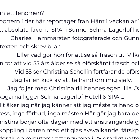
fenomen?                                                                
portern i det här reportaget från Hänt i veckan år 
t absoluta favorit_SPA
  i Sunne: Selma Lagerlöf hot
                   Charles Hammarsten fotograferade och Gunn
ch skrev bl.a.:                                                        
Eller vad gör hon för att se så fräsch ut. Vil
för att vid 55 års ålder se så oförskämt fräsch oc
                Vid 55 ser Christina Schollin fortfarande o
                Jag får en kick av att ta hand om mig själv.          
               Jag följer med Christina till hennes egen lilla
na ligger Selma Lagerlöf Hotell & SPA….                  
          Hit åker jag när jag känner att jag måste ta han
ress, inga förbud, inga måsten Här gör jag bara det
hristina börjar ofta dagen med ett ansträngande 
koppling i baren med ett glas avsvalkande, färskp
g för tjugo minuters vattengympa i 28 gradigt vatte