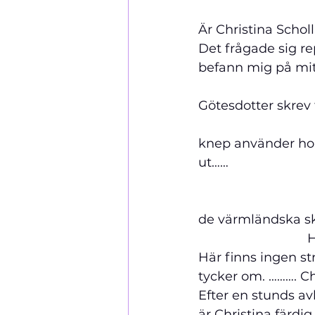
Är Christina Schollin ett 
Det frågade sig re
befann mig på mit
                     
Götesdotter skrev texten o
knep använder hon 
ut……                  
                         
                       
de värmländska skogar
                     
Här finns ingen st
tycker om. ………. C
Efter en stunds av
är Christina färdi