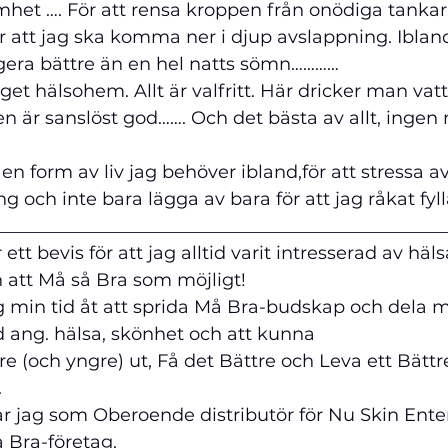
het …. För att rensa kroppen från onödiga tankar.
r att jag ska komma ner i djup avslappning. Iblan
bättre än en hel natts sömn…………                             
inget hälsohem. Allt är valfritt. Här dricker man vatt
en är sanslöst god……. Och det bästa av allt, ingen
en form av liv jag behöver ibland,för att stressa a
ng och inte bara lägga av bara för att jag råkat fyll
__________________________________________________
ett bevis för att jag 
alltid
 varit intresserad av häls
å så Bra som möjligt!                                           
 min tid åt att sprida Må Bra-budskap och dela me
 hälsa, skönhet och att kunna                                 
re (och yngre) ut, Få det Bättre och Leva ett Bätt
                                                                              
tar jag som Oberoende distributör för Nu Skin Ente
å Bra-företag.