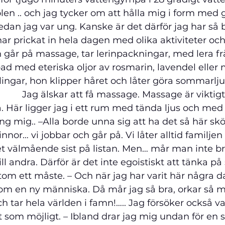
len .. och jag tycker om att hålla mig i form med
sedan jag var ung. Kanske är det därför jag har så 
har prickat in hela dagen med olika aktiviteter och
 går på massage, tar lerinpackningar, med lera f
tbad med eteriska oljor av rosmarin, lavendel eller
ingar, hon klipper håret och låter göra sommarljusa
                   Jag älskar att få massage. Massage är vikti
. Här ligger jag i ett rum med tända ljus och med 
g mig.. –Alla borde unna sig att ha det så här skö
nnor… vi jobbar och går på. Vi låter alltid familje
et välmående sist på listan. Men… mår man inte bra
ll andra. Därför är det inte egoistiskt att tänka på s
rtom ett måste. – Och när jag har varit här några
som en ny människa. Då mår jag så bra, orkar så m
ch tar hela världen i famn!….. Jag försöker också va
som möjligt. – Ibland drar jag mig undan för en 