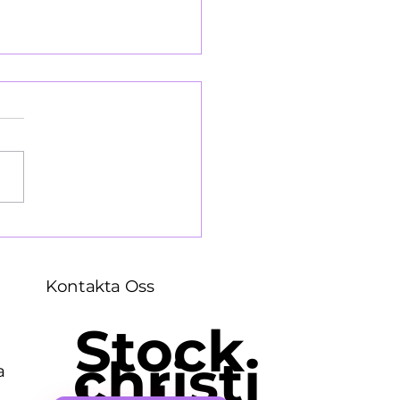
llopsbesväg 1964
Kontakta Oss
Stock
christi
a